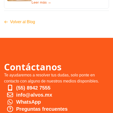
Leer más →
Volver al Blog
Contáctanos
Te ayudaremos a resolver tus dudas, solo ponte en
contacto con alguno de nuestros medios disponibles.
(55) 8942 7555
info@alvos.mx
WhatsApp
Preguntas frecuentes