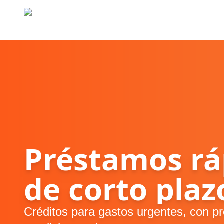
Préstamos rá
de corto plaz
Créditos para gastos urgentes, con pr