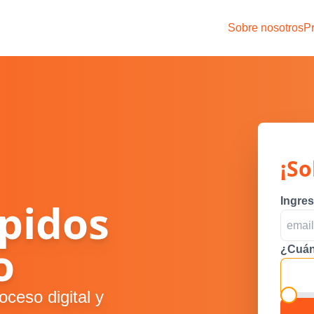
Sobre nosotros
P
¡So
pidos
Ingres
o
¿Cuán
oceso digital y