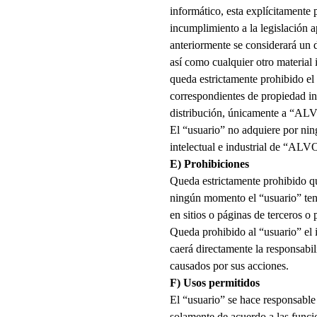
informático, esta explícitamente 
incumplimiento a la legislación a
anteriormente se considerará un d
así como cualquier otro material 
queda estrictamente prohibido el
correspondientes de propiedad in
distribución, únicamente a “
AL
El “usuario” no adquiere por nin
intelectual e industrial de “
ALV
E) Prohibiciones
Queda estrictamente prohibido qu
ningún momento el “usuario” tend
en sitios o páginas de terceros o 
Queda prohibido al “usuario” el i
caerá directamente la responsabil
causados por sus acciones.
F) Usos permitidos
El “usuario” se hace responsable 
solamente de acuerdo a las funcio