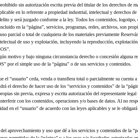
prohibido sin autorización escrita previa del titular de los derechos de m
plicable en lo referente a propiedad industrial, intelectual y derechos d
elito y será juzgado conforme a la ley. Todos los contenidos, logotipo,
incluido en la “página”, servicios, programas, redes, archivos, son prop
 uso parcial o total de cualquiera de los materiales previamente Reserv
telectual de uso y explotación, incluyendo la reproducción, explotación
VOS
”.
gún motivo y bajo ninguna circunstancia derecho o concesión alguna re
OS
” por el simple uso de la “página” o de sus servicios y contenidos.
e el “usuario” ceda, venda o transfiera total o parcialmente su cuenta a
rá el derecho de hacer uso de los “servicios y contenidos” de la “págin
propias sin previa, expresa y escrita autorización del representante legal
nterferir con los contenidos, operaciones y/o bases de datos. Al no respe
idad en el “usuario” de acuerdo con las leyes aplicables y se le obligará
del aprovechamiento y uso que dé a los servicios y contenidos de la “pá
nes permitidas de la “página” y a los usos y/o facultades autorizadas e