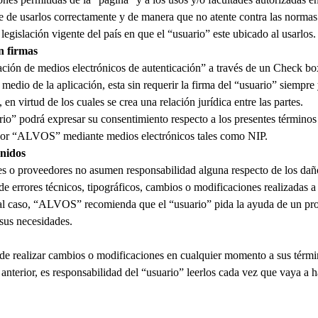
le de usarlos correctamente y de manera que no atente contra las norma
 legislación vigente del país en que el “usuario” este ubicado al usarlos.
n firmas
ización de medios electrónicos de autenticación” a través de un Check box
r medio de la aplicación, esta sin requerir la firma del “usuario” siempr
en virtud de los cuales se crea una relación jurídica entre las partes.
rio” podrá expresar su consentimiento respecto a los presentes términos
or “
ALVOS
” mediante medios electrónicos tales como NIP.
enidos
es o proveedores no asumen responsabilidad alguna respecto de los daño
 errores técnicos, tipográficos, cambios o modificaciones realizadas a 
l caso, “
ALVOS
” recomienda que el “usuario” pida la ayuda de un pr
 sus necesidades.
o de realizar cambios o modificaciones en cualquier momento a sus térm
 anterior, es responsabilidad del “usuario” leerlos cada vez que vaya a 