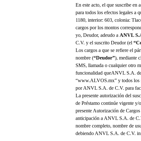
En este acto, el que suscribe en
para todos los efectos legales a 
1180, interior: 603, colonia: Tla
cargos por los montos correspond
yo, Deudor, adeudo a
ANVL S.A
C.V.
y el suscrito Deudor (el
“Co
Los cargos a que se refiere el pá
nombre (
“Deudor”
), mediante 
SMS, llamada o cualquier otro m
funcionalidad que
ANVL S.A. de
“www.ALVOS.mx” y todos los siti
por
ANVL S.A. de C.V.
para fac
La presente autorización del susc
de Préstamo continúe vigente y/o
presente Autorización de Cargos
anticipación a
ANVL S.A. de C.
nombre completo, nombre de usuar
debiendo
ANVL S.A. de C.V.
in