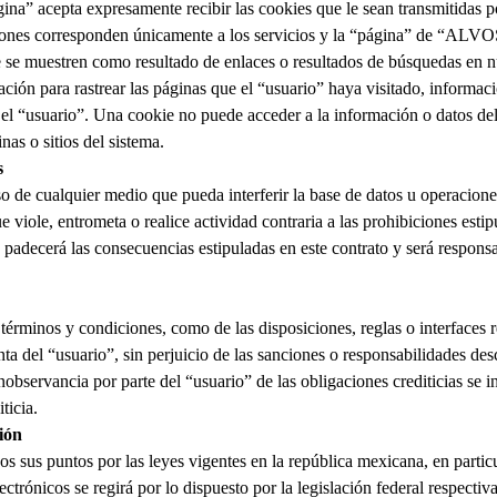
ina” acepta expresamente recibir las cookies que le sean transmitidas po
ones corresponden únicamente a los servicios y la “página” de “
ALVO
e se muestren como resultado de enlaces o resultados de búsquedas en n
ción para rastrear las páginas que el “usuario” haya visitado, informac
 el “usuario”. Una cookie no puede acceder a la información o datos del
nas o sitios del sistema.
s
o de cualquier medio que pueda interferir la base de datos u operacione
 viole, entrometa o realice actividad contraria a las prohibiciones estip
 padecerá las consecuencias estipuladas en este contrato y será respons
 términos y condiciones, como de las disposiciones, reglas o interfaces
ta del “usuario”, sin perjuicio de las sanciones o responsabilidades desc
nobservancia por parte del “usuario” de las obligaciones crediticias se 
ticia.
ión
os sus puntos por las leyes vigentes en la república mexicana, en parti
ectrónicos se regirá por lo dispuesto por la legislación federal respectiv