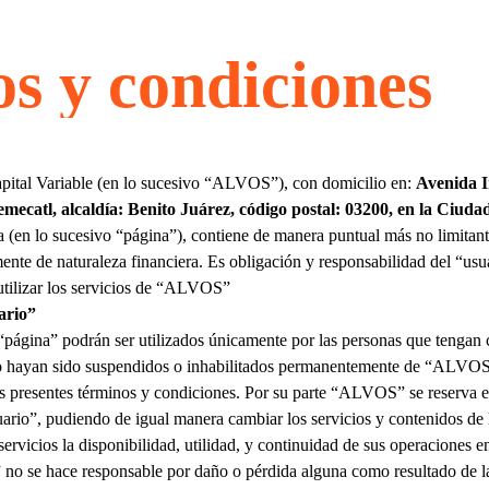
s y condiciones
tal Variable
(en lo sucesivo “
ALVOS
”), con domicilio en:
Avenida I
uemecatl, alcaldía: Benito Juárez, código postal: 03200, en la Ciud
a (en lo sucesivo “página”), contiene de manera puntual más no limitant
ente de naturaleza financiera. Es obligación y responsabilidad del “usua
ilizar los servicios de “
ALVOS
”
ario”
 “página” podrán ser utilizados únicamente por las personas que tengan 
o hayan sido suspendidos o inhabilitados permanentemente de “
ALVO
s presentes términos y condiciones. Por su parte “
ALVOS
” se reserva 
uario”, pudiendo de igual manera cambiar los servicios y contenidos de 
ervicios la disponibilidad, utilidad, y continuidad de sus operaciones 
” no se hace responsable por daño o pérdida alguna como resultado de l