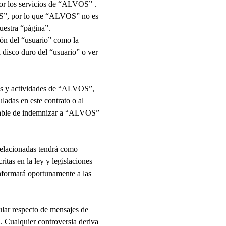
r los servicios de “
ALVOS
” .
S
”, por lo que “
ALVOS
” no es
uestra “página”.
ión del “usuario” como la
 disco duro del “usuario” o ver
s y actividades de “
ALVOS
”,
uladas en este contrato o al
able de indemnizar a “
ALVOS
”
 relacionadas tendrá como
ritas en la ley y legislaciones
informará oportunamente a las
cular respecto de mensajes de
a. Cualquier controversia deriva