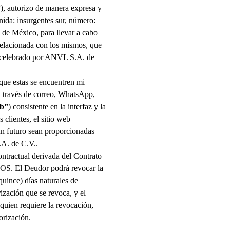
”
), autorizo de manera expresa y
nida: insurgentes sur, número:
d de México, para llevar a cabo
 relacionada con los mismos, que
 celebrado por
ANVL S.A. de
 que estas se encuentren mi
a través de correo, WhatsApp,
eb”
) consistente en la interfaz y la
 clientes, el sitio web
n futuro sean proporcionadas
A. de C.V.
.
ontractual derivada del Contrato
OS
. El Deudor podrá revocar la
uince) días naturales de
ización que se revoca, y el
quien requiere la revocación,
orización.