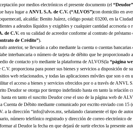
 aceptación por medios electrónicos el presente documento (el
“Deudor
que haya lugar a
ANVL S.A. de C.V.
(“
ALVOS
”)
con domicilio en ave
coquemecatl, alcaldía: Benito Juárez, código postal: 03200, en la Ciuda
ientes a adeudos líquidos y exigibles y cualquier cantidad accesoria o
. de C.V.
en su calidad de acreedor conforme al contrato de préstamo
ntrato de Crédito”
).
rrafo anterior, se llevarán a cabo mediante la cuenta o cuentas bancarias
clabe interbancaria o número de tarjeta de débito que he proporcionado 
edio de contacto y/o mediante la plataforma de
ALVOS
(la
“página w
 C.V.
proporciona para poner sus bienes y servicios a disposición de sus
os web relacionados, y todas las aplicaciones móviles que son o en u
ilitar el acceso a bienes y servicios ofrecidos por o a través de
ANVL S.
rito Deudor se otorga por tiempo indefinido hasta en tanto la relación c
 hasta en tanto el suscrito Deudor cese el uso de la página web de
ALV
 a Cuenta de Débito mediante comunicado por escrito enviado con 15 (q
V.
a la dirección “info@alvos.mx, señalando claramente el tipo de autor
io, número telefónico registrado y dirección de correo electrónico de 
formar al Deudor la fecha en que dejará de surtir efectos la presente aut