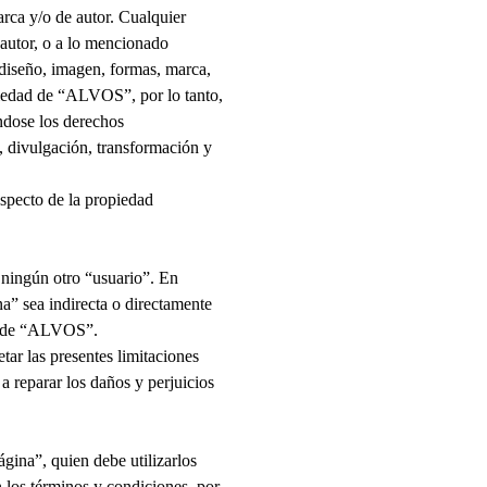
arca y/o de autor. Cualquier
e autor, o a lo mencionado
 diseño, imagen, formas, marca,
iedad de “
ALVOS
”, por lo tanto,
ándose los derechos
, divulgación, transformación y
specto de la propiedad
 ningún otro “usuario”. En
a” sea indirecta o directamente
 de “
ALVOS
”.
tar las presentes limitaciones
 a reparar los daños y perjuicios
gina”, quien debe utilizarlos
n los términos y condiciones, por